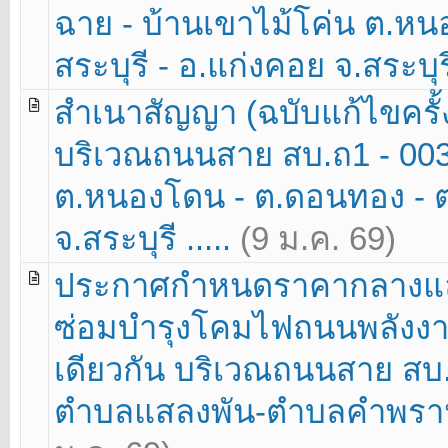
ฉาย - บ้านเขาไม้โค่น ต.หน
สระบุรี - อ.แก่งคอย จ.สระบุรี
สำเนาสัญญา (ฉบับแก้ไขครั้
บริเวณถนนสาย สบ.ถ1 - 003
ต.หนองโดน - ต.ดอนทอง - ต.
จ.สระบุรี .....
(9 ม.ค. 69)
ประกาศกำหนดราคากลางแล
ซ่อมบำรุงโคมไฟถนนพลังง
เดียวกัน บริเวณถนนสาย สบ.
ตำบลแสลงพัน-ตำบลคำพราน อำ