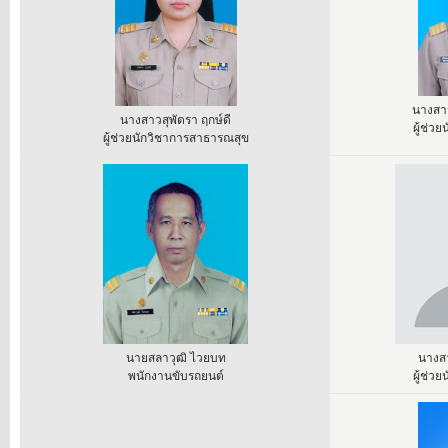
นางสา
นางสาวสุพัตรา ฤกษ์ดี
ผู้ช่ว
ผู้ช่วยนักวิชาการสาธารณสุข
นายสลาวุฒิ ไวยบท
นางส
พนักงานขับรถยนต์
ผู้ช่ว