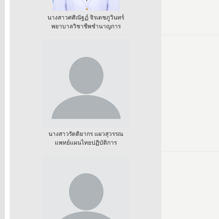
นางสาวศศิณัฐฏ์ จิรเดชภูวินทร์
พยาบาลวิชาชีพชำนาญการ
นางสาวรัตติยากร แผวสุวรรณ
แพทย์แผนไทยปฏิบัติการ