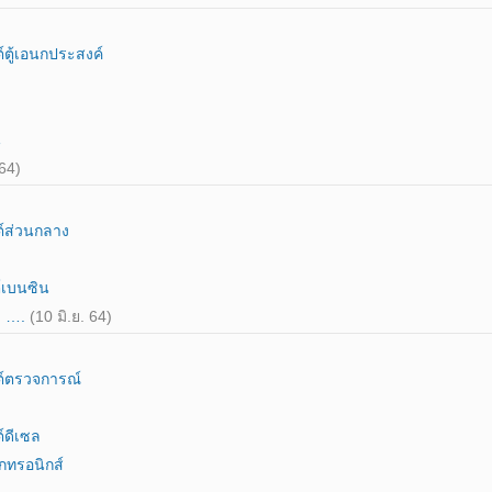
ตู้เอนกประสงค์
น
 64)
์ส่วนกลาง
ต์เบนซิน
g) ….
(10 มิ.ย. 64)
ต์ตรวจการณ์
ต์ดีเซล
กทรอนิกส์