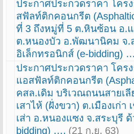
ประกาศประกวดราคา โครง
สฟัลท์ติกคอนกรีต (Asphalti
ที่ 3 ถึงหมู่ที่ 5 ต.หินซ้อน อ
ต.หนองบัว อ.พัฒนานิคม จ.ล
อิเล็กทรอนิกส์ (e-bidding) 
ประกาศประกวดราคา โครงก
แอสฟัลท์ติกคอนกรีต (Aspha
คสล.เดิม บริเวณถนนสายเ
เสาไห้ (ฝั่งขวา) ต.เมืองเก่า เ
เส่า อ.หนองแซง จ.สระบุรี ด
bidding) ….
(21 ก.ย. 63)